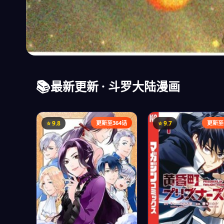
📚
⚡ 绝世唐门突破600话！
最新更新 · 斗罗大陆漫画
霍雨浩从灵眸少年到一代天骄，唐门暗器重现辉煌。每周
话，追漫不停歇！
⭐ 9.8
更新至364话
⭐ 9.7
更新至
立即免费阅读