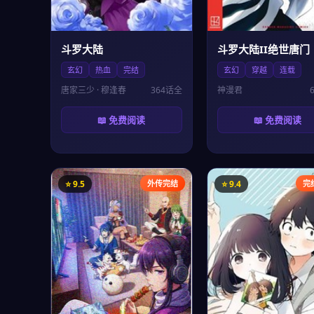
斗罗大陆
斗罗大陆II绝世唐门
玄幻
热血
完结
玄幻
穿越
连载
唐家三少 · 穆逢春
364话全
神漫君
📖 免费阅读
📖 免费阅读
⭐ 9.5
外传完结
⭐ 9.4
完