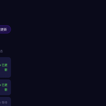
周更新
态
● 已更
新
● 已更
新
○ 等待