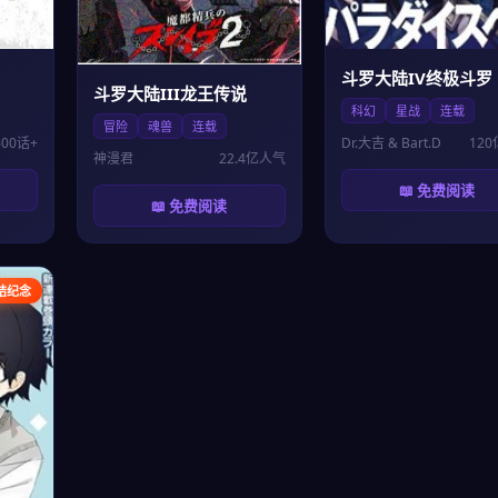
斗罗大陆IV终极斗罗
斗罗大陆III龙王传说
科幻
星战
连载
冒险
魂兽
连载
600话+
Dr.大吉 & Bart.D
12
神漫君
22.4亿人气
📖 免费阅读
📖 免费阅读
结纪念