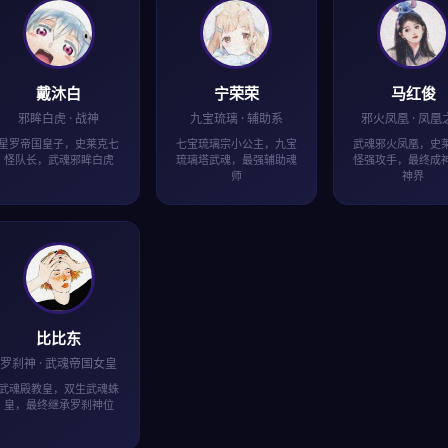
戴沐白
宁荣荣
马红俊
邪眸白虎 · 战神
九宝琉璃 · 辅助系
邪火凤凰 · 凤凰
星罗帝国皇子，史莱克七
七宝琉璃宗小公主，九宝
武魂邪火凤凰，史
怪队长，武魂邪眸白虎
琉璃塔武魂，最强辅助魂
怪强攻手，最终成
师
神界
比比东
罗刹神 · 武魂帝国女皇
武魂殿教皇，双生武魂蛛
皇，最终继承罗刹神位