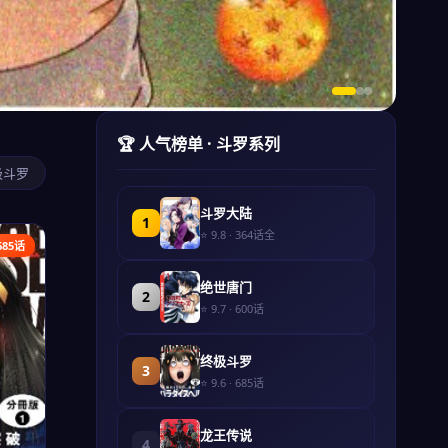
🏆 人气榜单 · 斗罗系列
极斗罗
斗罗大陆
1
⭐ 9.8 · 364话全
85话
绝世唐门
2
⭐ 9.7 · 600话
终极斗罗
3
⭐ 9.6 · 685话
龙王传说
4