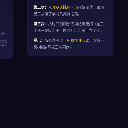
第二步：
从
斗罗大陆第一部
开始阅读，跟随
唐三从诺丁学院到成神之路。
第三步：
按时间线顺序阅读绝世唐门→龙王
传说→终极斗罗，体验万年斗罗世界变迁。
之神
提示：
所有漫画均可
免费在线阅读
，支持手
莱克七
神升入
机/电脑/平板三端同步。