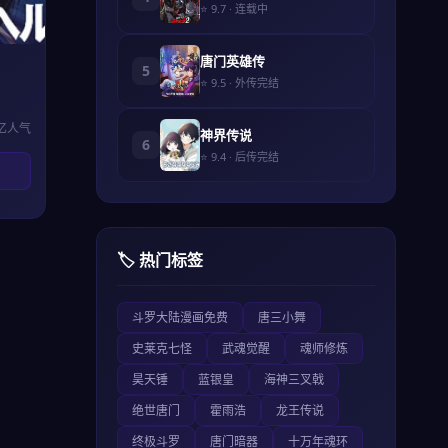
⭐ 9.7 · 连载中
唐门英雄传
5
⭐ 9.5 · 外传完结
0亿人气
神界传说
6
⭐ 9.4 · 后传完结
🏷️ 热门标签
斗罗大陆漫画免费
唐三小舞
史莱克七怪
武魂觉醒
魂师修炼
昊天锤
蓝银皇
海神三叉戟
绝世唐门
霍雨浩
龙王传说
终极斗罗
唐门暗器
十万年魂环