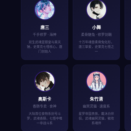
唐三
小舞
千手修罗 · 海神
柔骨魅兔 · 修罗剑鞘
双生武魂蓝银皇与昊天
十万年魂兽柔骨兔化形，
锤，史莱克七怪核心，唐
唐三挚爱，史莱克七怪之
门创始人
一
奥斯卡
朱竹清
香肠专卖 · 食神
幽冥灵猫 · 速度系
大陆首位食物系封号斗
星罗帝国贵族，戴沐白伴
罗，武魂香肠，七怪中唯
侣，武魂幽冥灵猫，敏攻
一非战斗系
系魂师