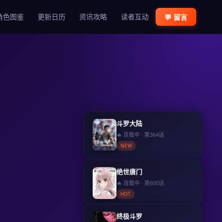
角色图鉴
更新日历
资讯攻略
读者互动
💬 留言
斗罗大陆
🔥 连载中 · 第364话
NEW
绝世唐门
🔥 连载中 · 第600话
HOT
终极斗罗