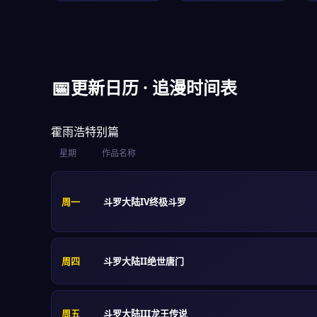
📅
更新日历 · 追漫时间表
霍雨浩特别篇
星期
作品名称
周一
斗罗大陆IV终极斗罗
周四
斗罗大陆II绝世唐门
周五
斗罗大陆III龙王传说