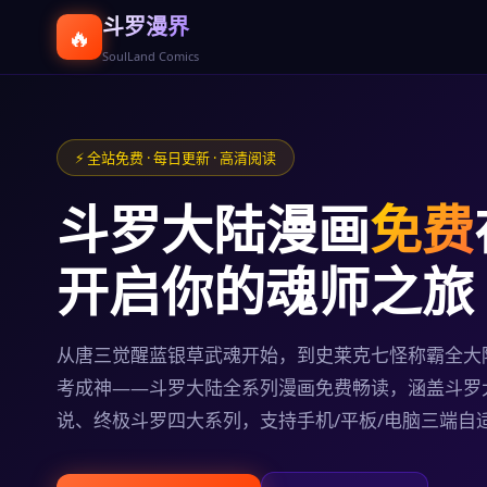
斗罗漫界
🔥
SoulLand Comics
⚡ 全站免费 · 每日更新 · 高清阅读
斗罗大陆漫画
免费
开启你的魂师之旅
从唐三觉醒蓝银草武魂开始，到史莱克七怪称霸全大
考成神——斗罗大陆全系列漫画免费畅读，涵盖斗罗
说、终极斗罗四大系列，支持手机/平板/电脑三端自