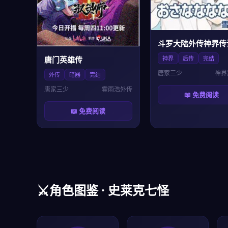
斗罗大陆外传神界传
唐门英雄传
神界
后传
完结
唐家三少
神界
外传
暗器
完结
唐家三少
霍雨浩外传
📖 免费阅读
📖 免费阅读
⚔️
角色图鉴 · 史莱克七怪